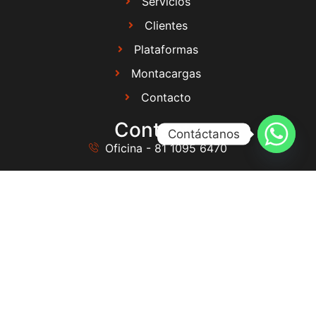
Servicios
Clientes
Plataformas
Montacargas
Contacto
Contacto
Contáctanos
Oficina - 81 1095 6470
Directo - 81 4005 3451
81 2659 2691
81 4005 3451
ventas@goupsa.com
Ubicación
Oficinas
Calle 21 de marzo #211, Col. Padilla C.P. 66645,