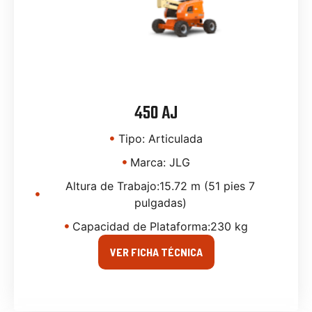
450 AJ
Tipo: Articulada
Marca: JLG
Altura de Trabajo:15.72 m (51 pies 7
pulgadas)
Capacidad de Plataforma:230 kg
VER FICHA TÉCNICA