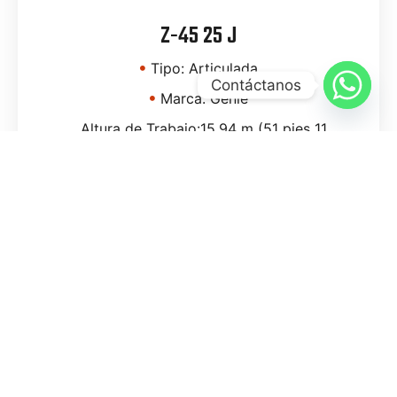
Z-45 25 J
Tipo: Articulada
Contáctanos
Marca: Genie
Altura de Trabajo:15.94 m (51 pies 11
pulgadas)
Capacidad de Plataforma:227 kg
VER FICHA TÉCNICA