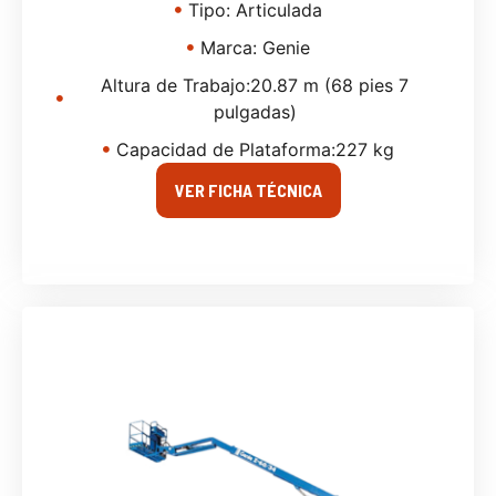
Tipo: Articulada
Marca: Genie
Altura de Trabajo:20.87 m (68 pies 7
pulgadas)
Capacidad de Plataforma:227 kg
VER FICHA TÉCNICA