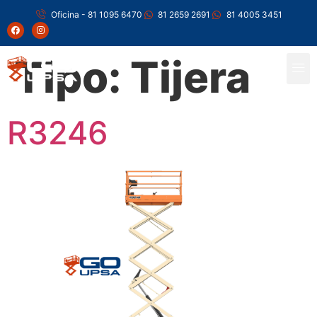
Oficina - 81 1095 6470
81 2659 2691
81 4005 3451
Tipo:
Tijera
R3246